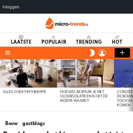
Inloggen
LAATSTE
POPULAIR
TRENDING
HOT
LOGIN
SWITCH
SKIN
Menu
LAATSTE
TRENDS
ALLES OVER YIN THERAPIE
HOEVEEL BESPAAR JE MET
CONGEST
VLOERISOLATIE EN IS HET DE
DE BOUW
MOEITE WAARD?
TOCH VA
KOMEN
Bouw
gastblogs