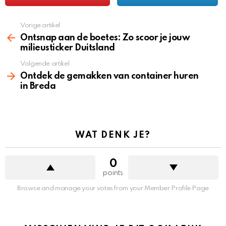
Vorige artikel
See
more
Ontsnap aan de boetes: Zo scoor je jouw
milieusticker Duitsland
Volgende artikel
Ontdek de gemakken van container huren
in Breda
WAT DENK JE?
0
points
Browse and manage your votes from your Member Profile Page