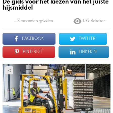
De gids voor het kiezen van het juiste
hijsmiddel
8 maanden geleden
1.7k
Bekeken
FACEBOOK
TWITTER
PINTEREST
LINKEDIN