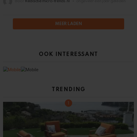
door
Redactie micro-trends.nl
ongeveer een jaar geleden
MEER LADEN
OOK INTERESSANT
TRENDING