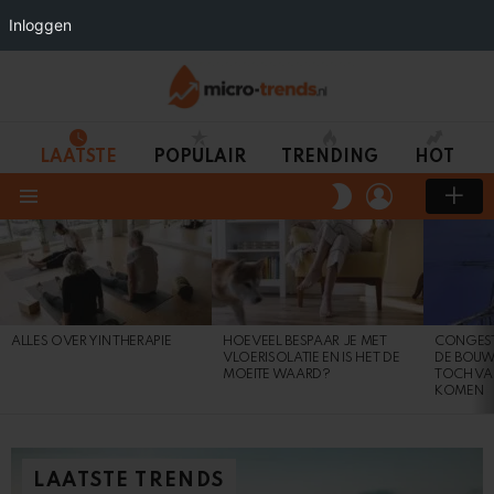
Inloggen
LAATSTE
POPULAIR
TRENDING
HOT
LOGIN
SWITCH
SKIN
Menu
LAATSTE
TRENDS
ALLES OVER YIN THERAPIE
HOEVEEL BESPAAR JE MET
CONGEST
VLOERISOLATIE EN IS HET DE
DE BOUW
MOEITE WAARD?
TOCH VA
KOMEN
LAATSTE TRENDS