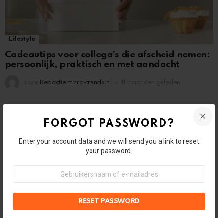
Lifestyle
Cadeautips voor collega’s die afscheid nemen:
persoonlijk, praktisch en met aandacht
door
Redactie micro-trends.nl
11 maanden geleden
FORGOT PASSWORD?
Enter your account data and we will send you a link to reset
your password.
Gebruikersnaam
of
e-
mailadres
Lifestyle