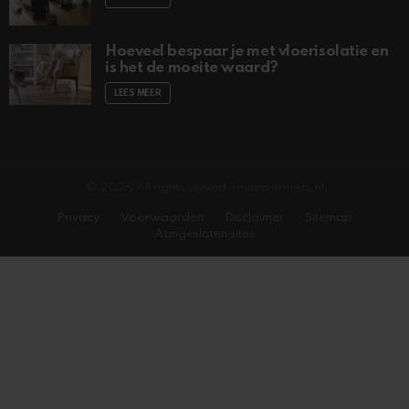
Hoeveel bespaar je met vloerisolatie en
is het de moeite waard?
LEES MEER
© 2026 All rights served - micro-trends.nl
Privacy
Voorwaarden
Disclaimer
Sitemap
Aangesloten sites