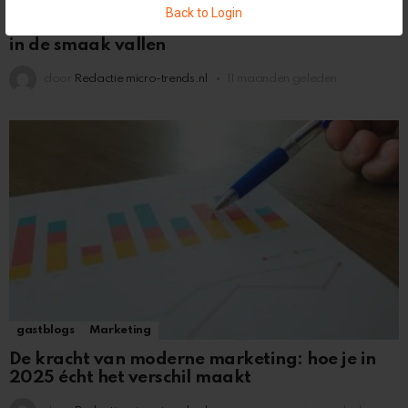
Back to Login
7 originele cadeautips voor moeders die écht
in de smaak vallen
door
Redactie micro-trends.nl
11 maanden geleden
gastblogs
Marketing
De kracht van moderne marketing: hoe je in
2025 écht het verschil maakt