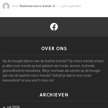
door
Redactie micro-trends.nl
2 jaar geleden
facebook
OVER ONS
Op de hoogte blijven van de laatste trends? Op micro-trends.nl lees
je alles over trends op het gebied van mode, wonen, techniek,
gezondheid en showbizz. Wil je voortaan als eerste op de hoogte
zijn van de laatste micro trends? Schrijf je dan in voor onze
nieuwsbrief so you won’t miss out.
ARCHIEVEN
juli 2026