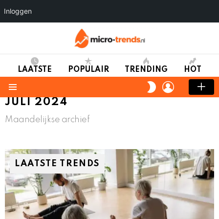
Inloggen
LAATSTE
POPULAIR
TRENDING
HOT
LOGIN
SWITCH
SKIN
Menu
JULI 2024
Maandelijkse archief
LAATSTE TRENDS