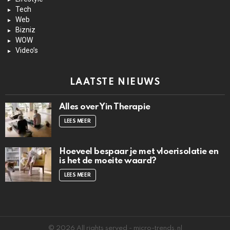
Tech
Web
Bizniz
WOW
Video’s
LAATSTE NIEUWS
Alles over Yin Therapie
LEES MEER
Hoeveel bespaar je met vloerisolatie en
is het de moeite waard?
LEES MEER
© 2026 All rights served - micro-trends.nl