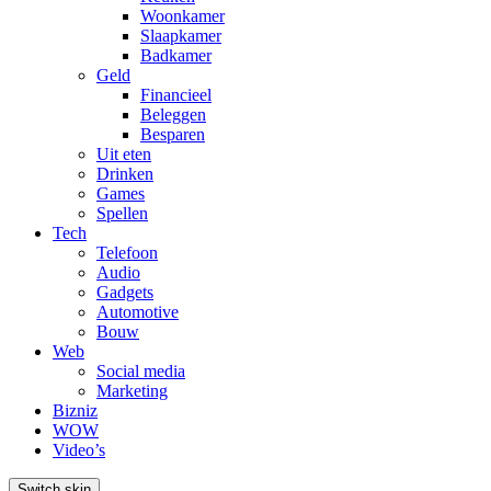
Woonkamer
Slaapkamer
Badkamer
Geld
Financieel
Beleggen
Besparen
Uit eten
Drinken
Games
Spellen
Tech
Telefoon
Audio
Gadgets
Automotive
Bouw
Web
Social media
Marketing
Bizniz
WOW
Video’s
Switch skin