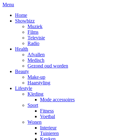
Menu
Home
Showbizz
Muziek
Films
Televisie
Radio
Health
Afvallen
Medisch
Gezond oud worden
Beauty
Make-up
Haarstyling
Lifestyle
Kleding
Mode accessoires
Sport
Fitness
Voetbal
Wonen
Interieur
Tuinieren
Keuken