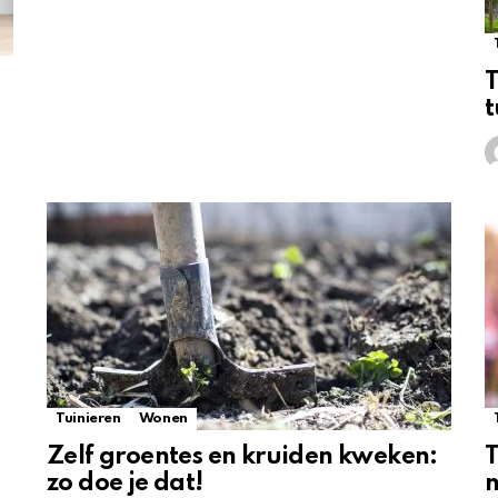
T
t
Tuinieren
Wonen
Zelf groentes en kruiden kweken:
T
zo doe je dat!
n