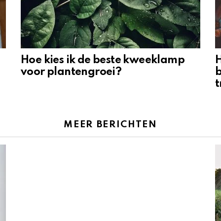
Hoe kies ik de beste kweeklamp
H
voor plantengroei?
b
t
MEER BERICHTEN