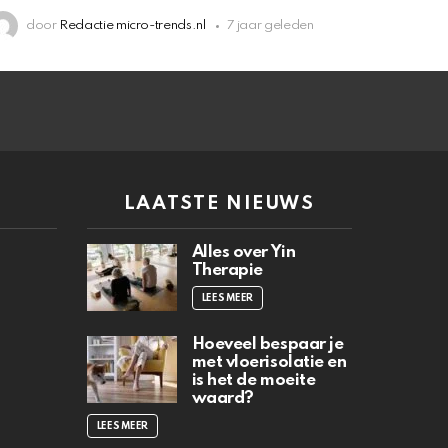
door
Redactie micro-trends.nl
7 jaar geleden
N
LAATSTE NIEUWS
Alles over Yin
Therapie
LEES MEER
Hoeveel bespaar je
met vloerisolatie en
is het de moeite
waard?
LEES MEER