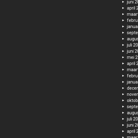
juni 
april
maar
febru
janua
sept
augus
juli 2
juni 
mei 
april
maar
febru
janua
dece
nove
oktob
sept
augus
juli 2
juni 
april
maar