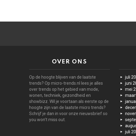
OVER ONS
Op de hoogte blijven van de laatste
juli 2
trends? Op micro-trends.nl lees je alles
juni 
over trends op het gebied van mode,
mei 
wonen, techniek, gezondheid en
maar
showbizz. Wil je voortaan als eerste op de
janua
hoogte zijn van de laatste micro trends?
dece
Schrijf je dan in voor onze nieuwsbrief so
nove
you won’t miss out.
sept
augus
juli 2