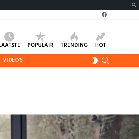
facebook
LAATSTE
POPULAIR
TRENDING
HOT
SEARCH
SWITCH
VIDEO’S
SKIN