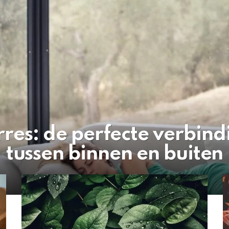
rres: de perfecte verbind
tussen binnen en buiten