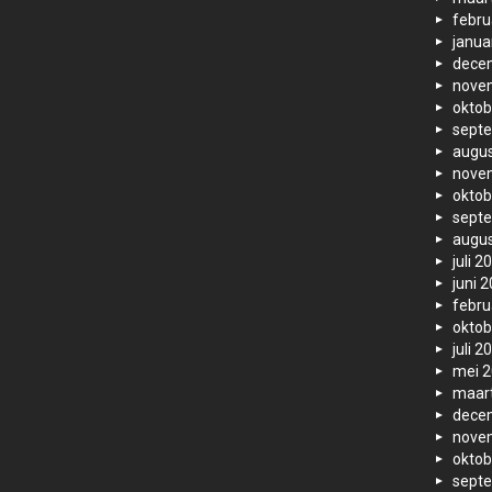
febru
janua
dece
nove
oktob
sept
augus
nove
oktob
sept
augus
juli 2
juni 
febru
oktob
juli 2
mei 
maar
dece
nove
oktob
sept