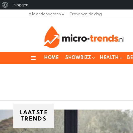
Over
Inloggen
WordPress
Alle onderwerpen
Trend van de dag
HOME
SHOWBIZZ
HEALTH
B
Menu
LAATSTE
TRENDS