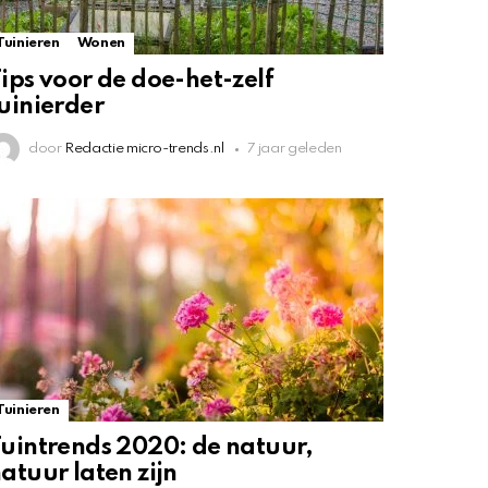
Tuinieren
Wonen
ips voor de doe-het-zelf
uinierder
door
Redactie micro-trends.nl
7 jaar geleden
Tuinieren
uintrends 2020: de natuur,
atuur laten zijn