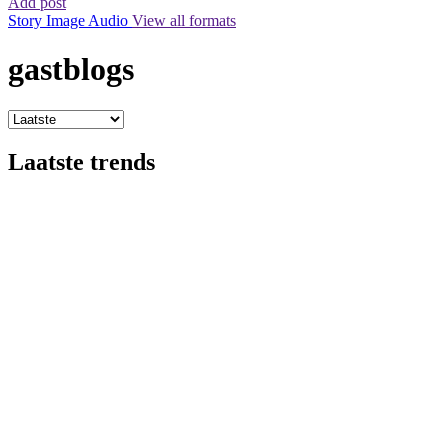
Add post
Story
Image
Audio
View all formats
gastblogs
Laatste trends