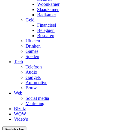
Woonkamer
Slaapkamer
Badkamer
Geld
Financieel
Beleggen
Besparen
Uit eten
Drinken
Games
Spellen
Tech
Telefoon
Audio
Gadgets
Automotive
Bouw
Web
Social media
Marketing
Bizniz
WOW
Video’s
Switch skin