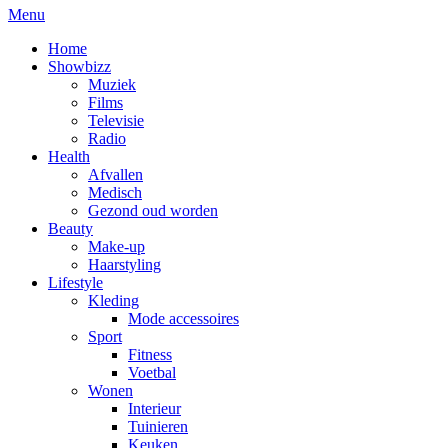
Menu
Home
Showbizz
Muziek
Films
Televisie
Radio
Health
Afvallen
Medisch
Gezond oud worden
Beauty
Make-up
Haarstyling
Lifestyle
Kleding
Mode accessoires
Sport
Fitness
Voetbal
Wonen
Interieur
Tuinieren
Keuken