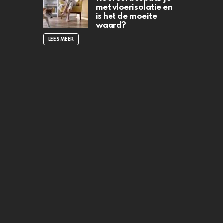
met vloerisolatie en
is het de moeite
waard?
LEES MEER