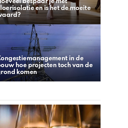
oeveel bespaar je met
loerisolatie en is het de moeite
waard?
Congestiemanagement in de
ouw hoe projecten toch van de
grond komen