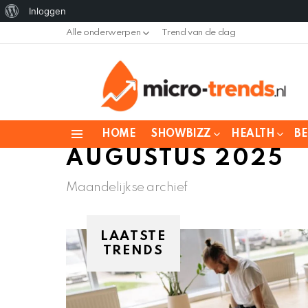
Over
Inloggen
WordPress
Alle onderwerpen
Trend van de dag
HOME
SHOWBIZZ
HEALTH
B
Menu
AUGUSTUS 2025
Maandelijkse archief
LAATSTE
TRENDS