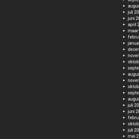
augus
juli 2
juni 
april
maar
febru
janua
dece
nove
oktob
sept
augus
nove
oktob
sept
augus
juli 2
juni 
febru
oktob
juli 2
mei 