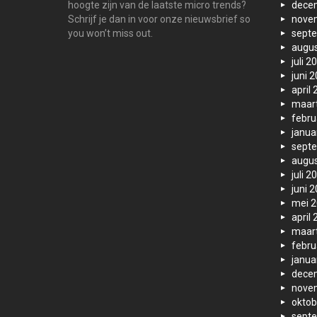
hoogte zijn van de laatste micro trends?
dece
Schrijf je dan in voor onze nieuwsbrief so
nove
you won’t miss out.
sept
augus
juli 2
juni 
april
maar
febru
janua
sept
augus
juli 2
juni 
mei 
april
maar
febru
janua
dece
nove
oktob
sept