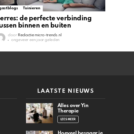
gastblogs
Tuinieren
erres: de perfecte verbinding
ussen binnen en buiten
door
Redactie micro-trends.nl
ongeveer een jaar geleden
N
LAATSTE NIEUWS
Alles over Yin
Therapie
LEES MEER
Hoeveel bespaar je