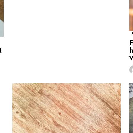
E
t
h
v