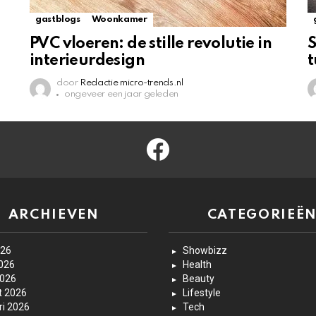
gastblogs
Woonkamer
PVC vloeren: de stille revolutie in
S
interieurdesign
t
door
Redactie micro-trends.nl
ongeveer een jaar geleden
facebook
ARCHIEVEN
CATEGORIEË
026
Showbizz
2026
Health
2026
Beauty
t 2026
Lifestyle
ri 2026
Tech