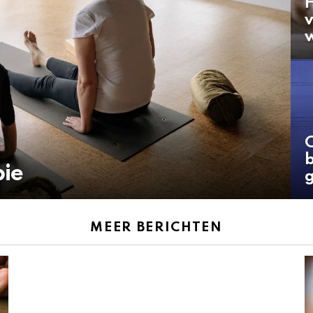
H
v
b
pie
MEER BERICHTEN