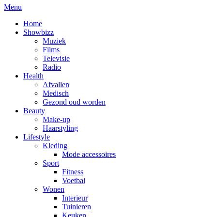
Menu
Home
Showbizz
Muziek
Films
Televisie
Radio
Health
Afvallen
Medisch
Gezond oud worden
Beauty
Make-up
Haarstyling
Lifestyle
Kleding
Mode accessoires
Sport
Fitness
Voetbal
Wonen
Interieur
Tuinieren
Keuken