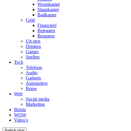
Woonkamer
Slaapkamer
Badkamer
Geld
Financieel
Beleggen
Besparen
Uit eten
Drinken
Games
Spellen
Tech
Telefoon
Audio
Gadgets
Automotive
Bouw
Web
Social media
Marketing
Bizniz
WOW
Video’s
Switch skin