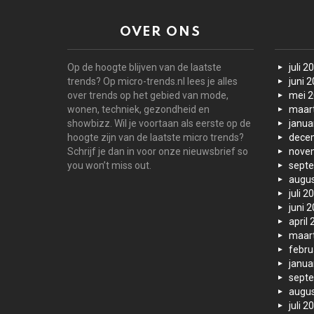
OVER ONS
Op de hoogte blijven van de laatste
juli 2
trends? Op micro-trends.nl lees je alles
juni 
over trends op het gebied van mode,
mei 
wonen, techniek, gezondheid en
maar
showbizz. Wil je voortaan als eerste op de
janua
hoogte zijn van de laatste micro trends?
dece
Schrijf je dan in voor onze nieuwsbrief so
nove
you won’t miss out.
sept
augus
juli 2
juni 
april
maar
febru
janua
sept
augus
juli 2