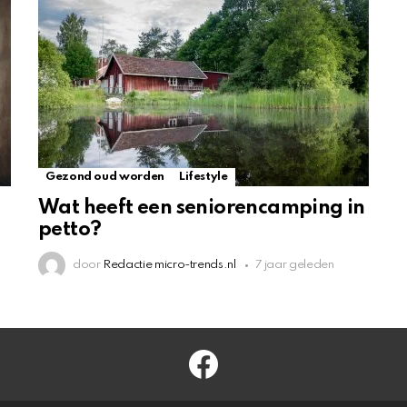
Gezond oud worden
Lifestyle
Wat heeft een seniorencamping in
petto?
door
Redactie micro-trends.nl
7 jaar geleden
facebook