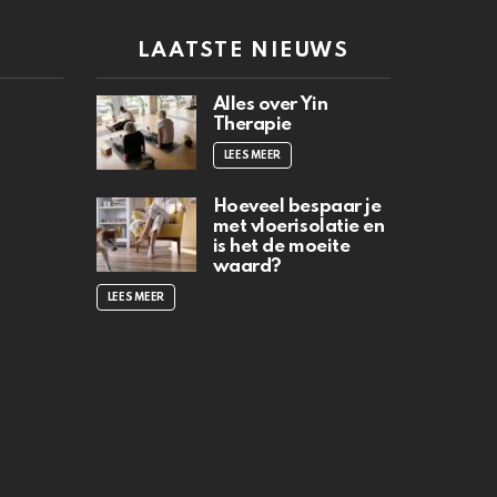
N
LAATSTE NIEUWS
Alles over Yin
Therapie
LEES MEER
Hoeveel bespaar je
met vloerisolatie en
is het de moeite
waard?
LEES MEER