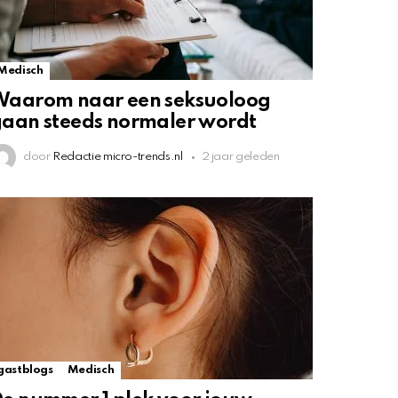
Medisch
Waarom naar een seksuoloog
aan steeds normaler wordt
door
Redactie micro-trends.nl
2 jaar geleden
gastblogs
Medisch