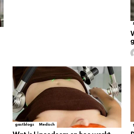
g
g
gastblogs
Medisch