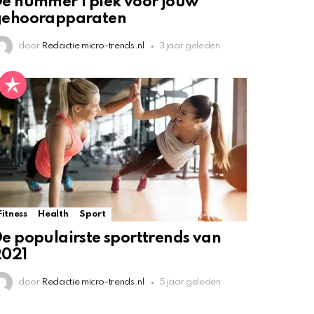
e nummer 1 plek voor jouw
gehoorapparaten
door
Redactie micro-trends.nl
3 jaar geleden
Fitness
Health
Sport
e populairste sporttrends van
2021
door
Redactie micro-trends.nl
5 jaar geleden