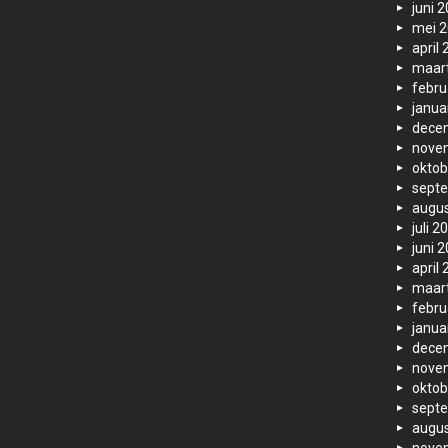
juni 
mei 
april
maar
febru
janua
dece
nove
oktob
sept
augus
juli 2
juni 
april
maar
febru
janua
dece
nove
oktob
sept
augus