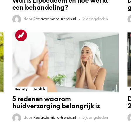
Wat is Lipoedeem en hoe werkt
D
een behandeling?
door
Redactie micro-trends.nl
2 jaar geleden
Beauty
Health
5 redenen waarom
D
huidverzorging belangrijk is
door
Redactie micro-trends.nl
5 jaar geleden