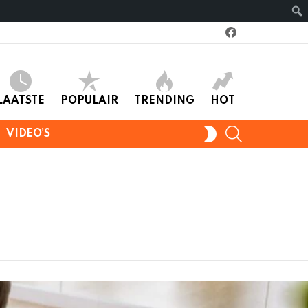
facebook
LAATSTE
POPULAIR
TRENDING
HOT
SEARCH
SWITCH
VIDEO’S
SKIN