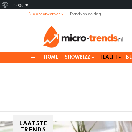
Over
Inloggen
WordPress
Alle onderwerpen
Trend van de dag
HOME
SHOWBIZZ
HEALTH
B
Menu
SUBTERMS
LAATSTE
TRENDS