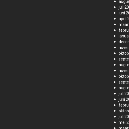
augus
juli 2
juni 
april
maar
febru
janua
dece
nove
oktob
sept
augus
nove
oktob
sept
augus
juli 2
juni 
febru
oktob
juli 2
mei 
maar