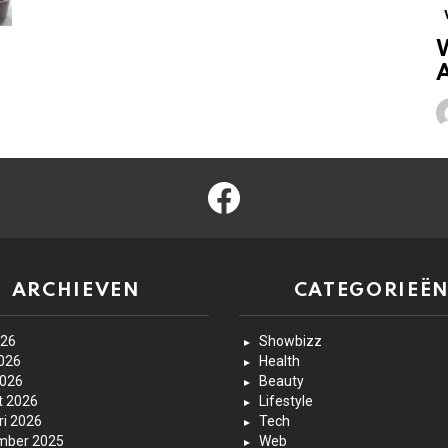
W
A
facebook
ARCHIEVEN
CATEGORIEË
026
Showbizz
2026
Health
2026
Beauty
t 2026
Lifestyle
ri 2026
Tech
mber 2025
Web