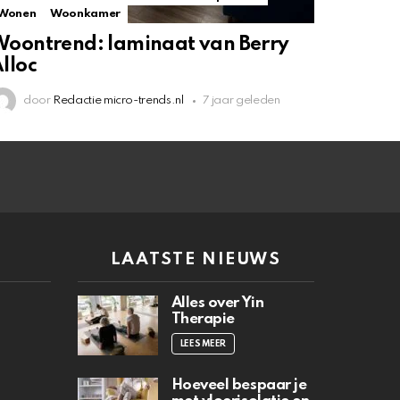
Wonen
Woonkamer
oontrend: laminaat van Berry
lloc
door
Redactie micro-trends.nl
7 jaar geleden
N
LAATSTE NIEUWS
Alles over Yin
Therapie
LEES MEER
Hoeveel bespaar je