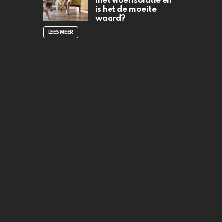
met vloerisolatie en
is het de moeite
waard?
LEES MEER