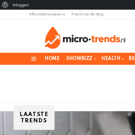
Over
Inloggen
WordPress
Alle onderwerpen
Trend van de dag
HOME
SHOWBIZZ
HEALTH
B
Menu
LAATSTE
TRENDS