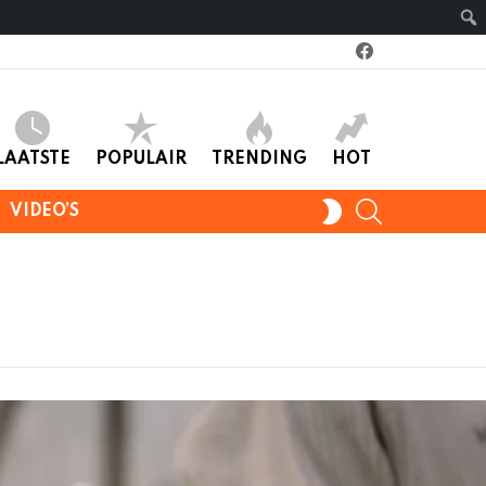
facebook
LAATSTE
POPULAIR
TRENDING
HOT
SEARCH
SWITCH
VIDEO’S
SKIN