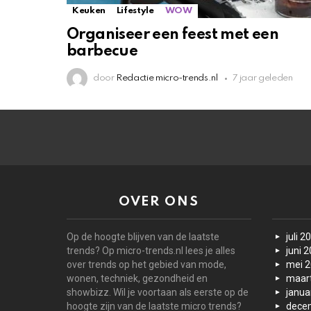
Keuken
Lifestyle
WOW
Organiseer een feest met een
barbecue
door
Redactie micro-trends.nl
7 jaar geleden
OVER ONS
Op de hoogte blijven van de laatste
juli 2
trends? Op micro-trends.nl lees je alles
juni 
over trends op het gebied van mode,
mei 
wonen, techniek, gezondheid en
maar
showbizz. Wil je voortaan als eerste op de
janua
hoogte zijn van de laatste micro trends?
dece