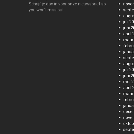
Schrijf je dan in voor onze nieuwsbrief so
nove
you won’t miss out.
sept
augus
juli 2
juni 
april
maar
febru
janua
sept
augus
juli 2
juni 
mei 
april
maar
febru
janua
dece
nove
oktob
sept