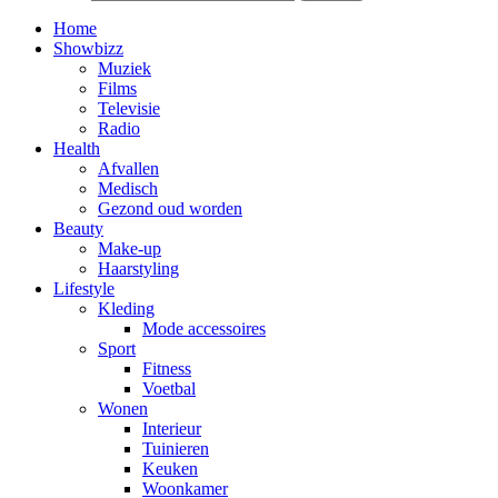
Home
Showbizz
Muziek
Films
Televisie
Radio
Health
Afvallen
Medisch
Gezond oud worden
Beauty
Make-up
Haarstyling
Lifestyle
Kleding
Mode accessoires
Sport
Fitness
Voetbal
Wonen
Interieur
Tuinieren
Keuken
Woonkamer