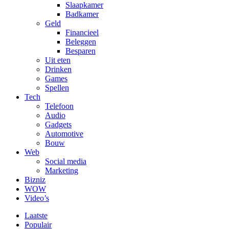
Slaapkamer
Badkamer
Geld
Financieel
Beleggen
Besparen
Uit eten
Drinken
Games
Spellen
Tech
Telefoon
Audio
Gadgets
Automotive
Bouw
Web
Social media
Marketing
Bizniz
WOW
Video’s
Laatste
Populair