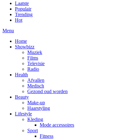
Laatste
Populair
Trending
Hot
Menu
Home
Showbizz
Muziek
Films
Televisie
Radio
Health
Afvallen
Medisch
Gezond oud worden
Beauty
Make-up
Haarstyling
Lifestyle
Kleding
Mode accessoires
Sport
Fitness