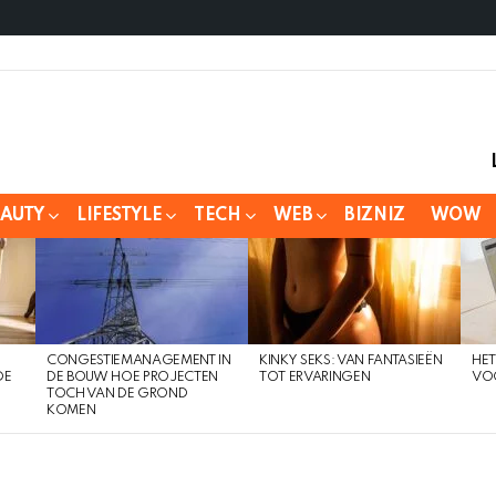
EAUTY
LIFESTYLE
TECH
WEB
BIZNIZ
WOW
CONGESTIEMANAGEMENT IN
KINKY SEKS: VAN FANTASIEËN
HET
DE
DE BOUW HOE PROJECTEN
TOT ERVARINGEN
VOO
TOCH VAN DE GROND
KOMEN