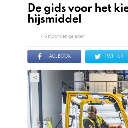
De gids voor het ki
hijsmiddel
8 maanden geleden
FACEBOOK
TWITTER