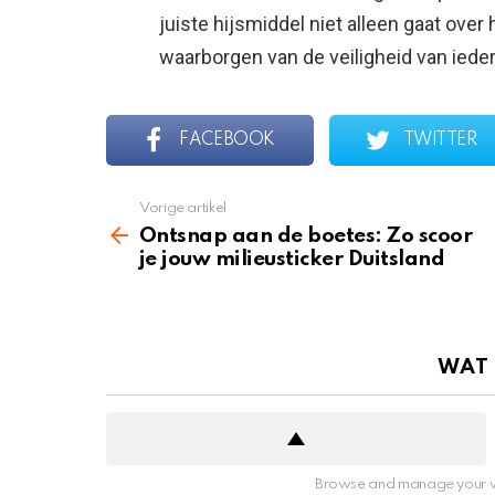
juiste hijsmiddel niet alleen gaat over
waarborgen van de veiligheid van iede
FACEBOOK
TWITTER
Vorige artikel
See
more
Ontsnap aan de boetes: Zo scoor
je jouw milieusticker Duitsland
WAT
Browse and manage your v