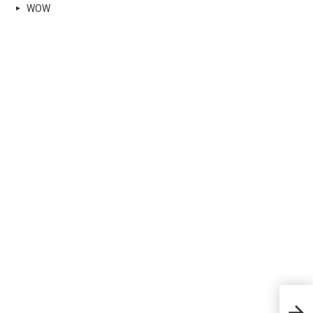
WOW
Ont