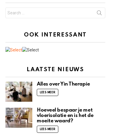
Search
for:
OOK INTERESSANT
LAATSTE NIEUWS
Alles over Yin Therapie
LEES MEER
Hoeveel bespaar je met
vloerisolatie en is het de
moeite waard?
LEES MEER