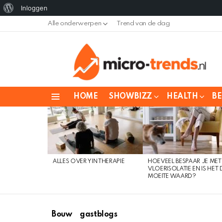
Over
Inloggen
WordPress
Alle onderwerpen
Trend van de dag
HOME
SHOWBIZZ
HEALTH
B
Menu
LAATSTE
TRENDS
ALLES OVER YIN THERAPIE
HOEVEEL BESPAAR JE MET
VLOERISOLATIE EN IS HET 
MOEITE WAARD?
Bouw
gastblogs