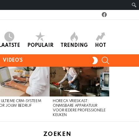
facebook
LAATSTE
POPULAIR
TRENDING
HOT
SEARCH
SWITCH
VIDEO’S
SKIN
 ULTIEME CRM-SYSTEEM
HORECA VRIESKAST:
R JOUW BEDRIJF
ONMISBARE APPARATUUR
VOOR IEDERE PROFESSIONELE
KEUKEN
ZOEKEN