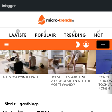
Inloggen
LAATSTE
POPULAIR
TRENDING
HOT
LOGIN
SWITCH
SKIN
Menu
LAATSTE
TRENDS
ALLES OVER YIN THERAPIE
HOEVEEL BESPAAR JE MET
CONGEST
VLOERISOLATIE EN IS HET DE
DE BOUW
MOEITE WAARD?
TOCH VA
KOMEN
Bizniz
gastblogs