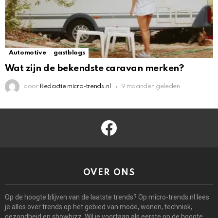
Automotive
gastblogs
Wat zijn de bekendste caravan merken?
door
Redactie micro-trends.nl
9 maanden geleden
facebook
OVER ONS
Op de hoogte blijven van de laatste trends? Op micro-trends.nl lees
je alles over trends op het gebied van mode, wonen, techniek,
gezondheid en showbizz. Wil je voortaan als eerste op de hoogte