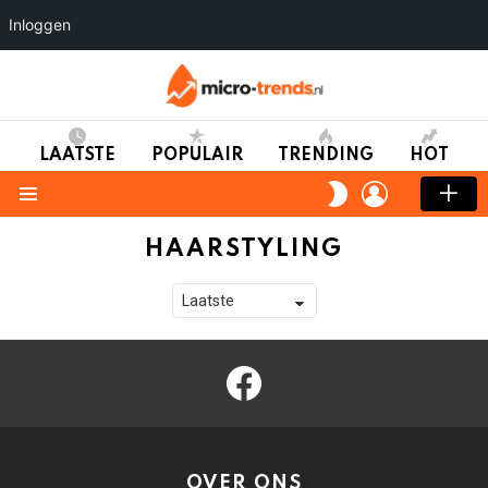
Inloggen
LAATSTE
POPULAIR
TRENDING
HOT
LOGIN
SWITCH
SKIN
Menu
HAARSTYLING
facebook
OVER ONS